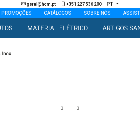
PT
geral@hcm.pt
+351 227 536 200
PROMOÇÕES
CATÁLOGOS
SOBRE NÓS
ASSIST
UTOS
MATERIAL ELÉTRICO
ARTIGOS SA
 Inox