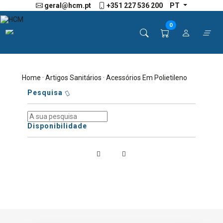
geral@hcm.pt
+351 227 536 200
PT
0
Home
·
Artigos Sanitários
· Acessórios Em Polietileno
Pesquisa
Disponibilidade