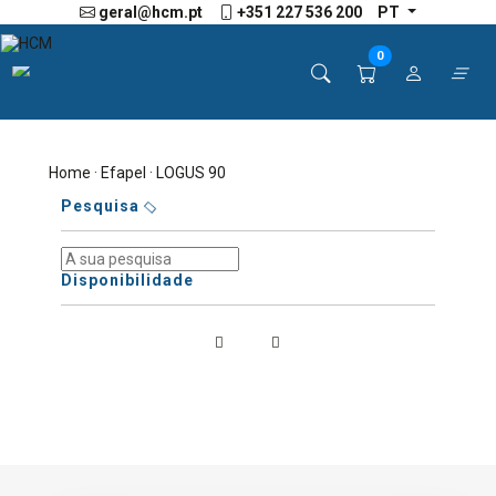
geral@hcm.pt
+351 227 536 200
PT
0
Home
·
Efapel
· LOGUS 90
Pesquisa
Disponibilidade