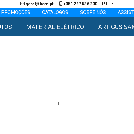
PT
geral@hcm.pt
+351 227 536 200
PROMOÇÕES
CATÁLOGOS
SOBRE NÓS
ASSIST
UTOS
MATERIAL ELÉTRICO
ARTIGOS SA