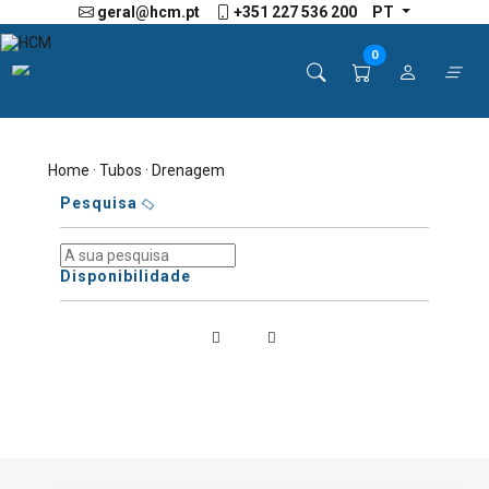
geral@hcm.pt
+351 227 536 200
PT
0
Home
·
Tubos
· Drenagem
Pesquisa
Disponibilidade