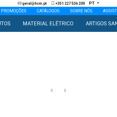
PT
geral@hcm.pt
+351 227 536 200
PROMOÇÕES
CATÁLOGOS
SOBRE NÓS
ASSIST
UTOS
MATERIAL ELÉTRICO
ARTIGOS SA