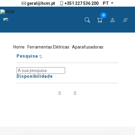
geral@hcm.pt
+351 227 536 200
PT
0
Home
·
Ferramentas Elétricas
· Aparafusadoras
Pesquisa
Disponibilidade