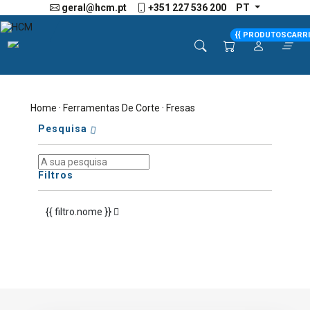
geral@hcm.pt
+351 227 536 200
PT
{{ PRODUTOSCARR
Home
·
Ferramentas De Corte
· Fresas
Pesquisa
Filtros
{{ filtro.nome }}