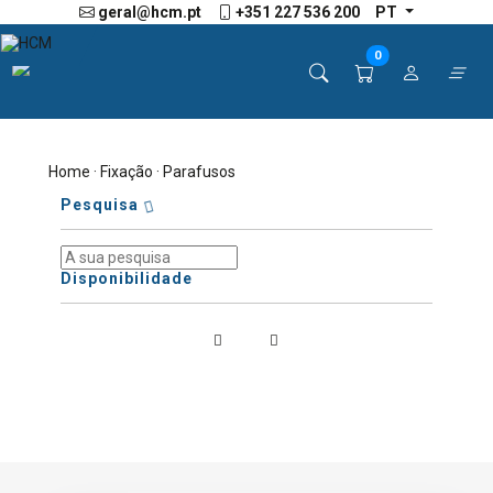
geral@hcm.pt
+351 227 536 200
PT
0
Home
·
Fixação
· Parafusos
Pesquisa
Disponibilidade