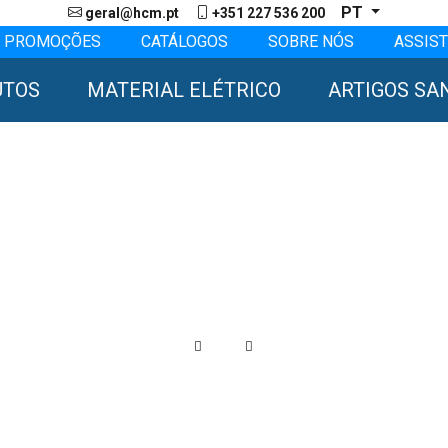
PT
geral@hcm.pt
+351 227 536 200
PROMOÇÕES
CATÁLOGOS
SOBRE NÓS
ASSIST
UTOS
MATERIAL ELÉTRICO
ARTIGOS SA