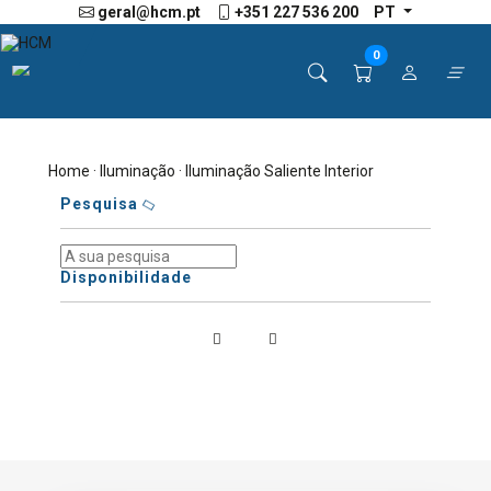
geral@hcm.pt
+351 227 536 200
PT
0
Home
·
Iluminação
· Iluminação Saliente Interior
Pesquisa
Disponibilidade