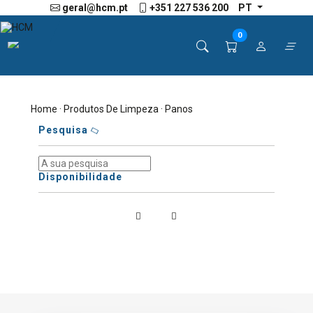
geral@hcm.pt
+351 227 536 200
PT
0
Home
·
Produtos De Limpeza
· Panos
Pesquisa
Disponibilidade