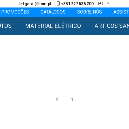
PT
geral@hcm.pt
+351 227 536 200
PROMOÇÕES
CATÁLOGOS
SOBRE NÓS
ASSIST
UTOS
MATERIAL ELÉTRICO
ARTIGOS SA