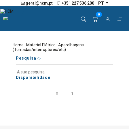
geral@hcm.pt
+351 227 536 200
PT
0
Home
·
Material Elétrico
· Aparelhagens
(Tomadas/interruptores/etc)
Pesquisa
Disponibilidade