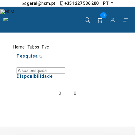
geral@hcm.pt
+351 227 536 200
PT
0
Home
·
Tubos
· Pvc
Pesquisa
Disponibilidade