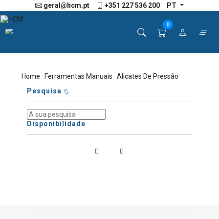
geral@hcm.pt
+351 227 536 200
PT
0
Home
·
Ferramentas Manuais
· Alicates De Pressão
Pesquisa
Disponibilidade