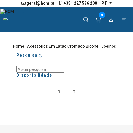
geral@hcm.pt
+351 227 536 200
PT
0
Home
·
Acessórios Em Latão Cromado Bicone
· Joelhos
Pesquisa
Disponibilidade