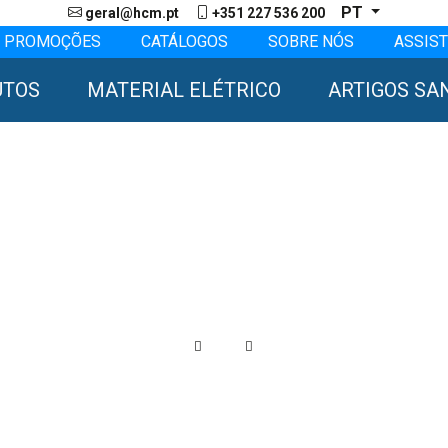
PT
geral@hcm.pt
+351 227 536 200
PROMOÇÕES
CATÁLOGOS
SOBRE NÓS
ASSIST
UTOS
MATERIAL ELÉTRICO
ARTIGOS SA