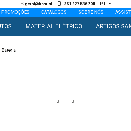
PT
geral@hcm.pt
+351 227 536 200
PROMOÇÕES
CATÁLOGOS
SOBRE NÓS
ASSIST
UTOS
MATERIAL ELÉTRICO
ARTIGOS SA
 Bateria