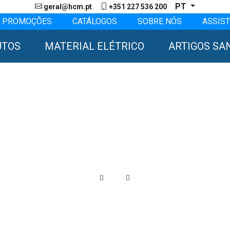
PT
geral@hcm.pt
+351 227 536 200
PROMOÇÕES
CATÁLOGOS
SOBRE NÓS
ASSIST
UTOS
MATERIAL ELÉTRICO
ARTIGOS SA