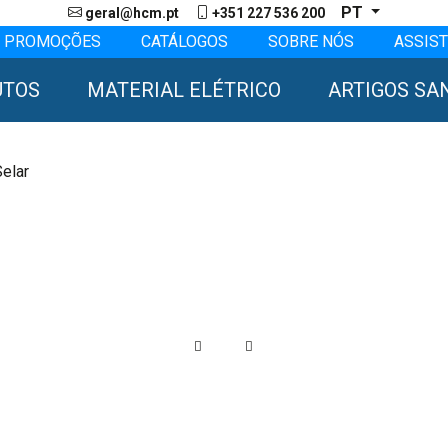
PT
geral@hcm.pt
+351 227 536 200
PROMOÇÕES
CATÁLOGOS
SOBRE NÓS
ASSIST
UTOS
MATERIAL ELÉTRICO
ARTIGOS SA
elar