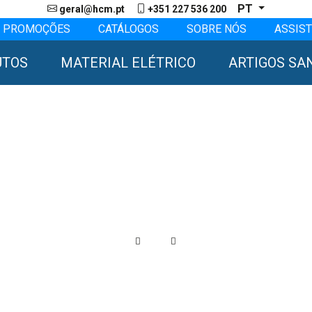
PT
geral@hcm.pt
+351 227 536 200
PROMOÇÕES
CATÁLOGOS
SOBRE NÓS
ASSIST
UTOS
MATERIAL ELÉTRICO
ARTIGOS SA