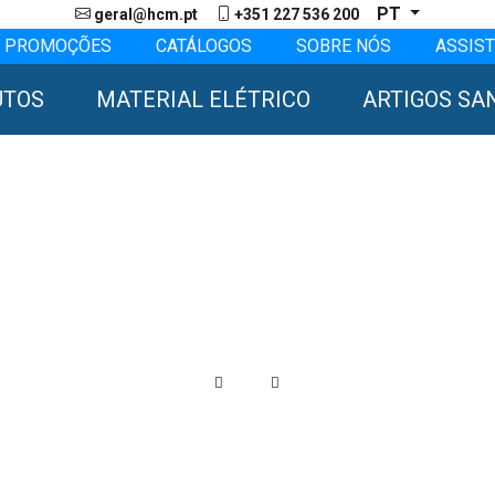
PT
geral@hcm.pt
+351 227 536 200
PROMOÇÕES
CATÁLOGOS
SOBRE NÓS
ASSIST
UTOS
MATERIAL ELÉTRICO
ARTIGOS SA