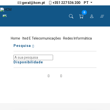
geral@hcm.pt
+351 227 536 200
PT
0
Home
·
Ited E Telecomunicações
· Redes Informática
Pesquisa
Disponibilidade