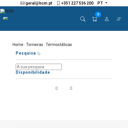
geral@hcm.pt
+351 227 536 200
PT
0
Home
·
Torneiras
· Termostáticas
Pesquisa
Disponibilidade