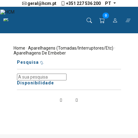
geral@hcm.pt
+351 227 536 200
PT
0
Home
·
Aparelhagens (Tomadas/interruptores/etc)
·
Aparelhagens De Embeber
Pesquisa
Disponibilidade