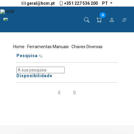
geral@hcm.pt
+351 227 536 200
PT
0
Home
·
Ferramentas Manuais
· Chaves Diversas
Pesquisa
Disponibilidade