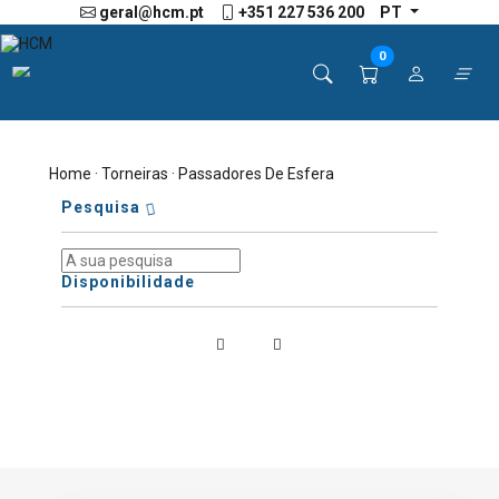
geral@hcm.pt
+351 227 536 200
PT
0
Home
·
Torneiras
· Passadores De Esfera
Pesquisa
Disponibilidade