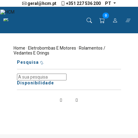
geral@hcm.pt
+351 227 536 200
PT
0
Home
·
Eletrobombas E Motores
· Rolamentos /
Vedantes E Orings
Pesquisa
Disponibilidade