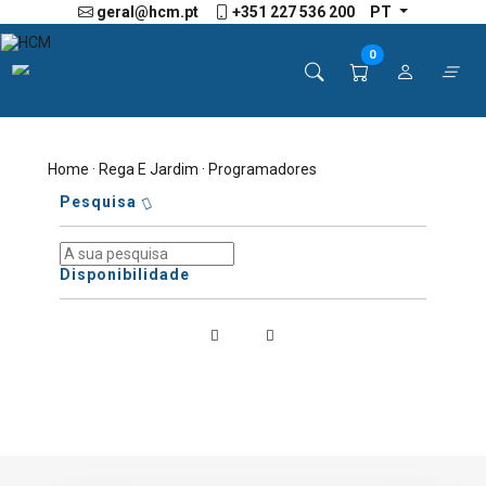
geral@hcm.pt
+351 227 536 200
PT
0
Home
·
Rega E Jardim
· Programadores
Pesquisa
Disponibilidade