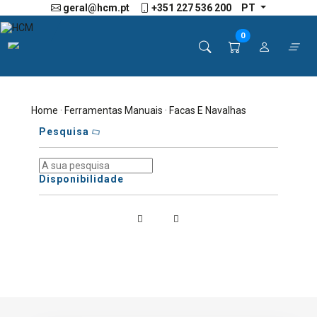
geral@hcm.pt
+351 227 536 200
PT
0
Home
·
Ferramentas Manuais
· Facas E Navalhas
Pesquisa
Disponibilidade