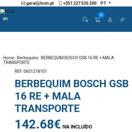
geral@hcm.pt
+351 227 536 200
PT
0
Home
·
Berbequins
· BERBEQUIM BOSCH GSB 16 RE + MALA
TRANSPORTE
REF: 0601218101
BERBEQUIM BOSCH GSB
16 RE + MALA
TRANSPORTE
142.68€
IVA INCLUÍDO