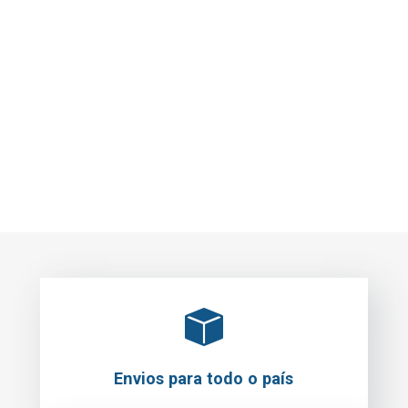
REF: KOMA08700
BERBEQUIM DE PERCUSSÃO 500W
35.01€
35.00€
IVA Incluído
Adicionar
Envios para todo o país