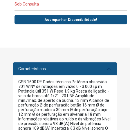
Sob Consulta
Acompanhar Disponibilidade!
Características
GSB 1600 RE Dados técnicos Potência absorvida
701 W Nº de rotações em vazio 0 - 3.000 r.p.m.
Potência útil 351 W Peso 1,9 kg Rosca de ligação ­
veio da broca até 1/2" - 20 UNF Amplitude
mín./máx. de aperto da bucha. 13 mm Alcance de
perfuração Ø de perfuração betão 16 mm Ø de
perfuração madeira 30 mm Ø de perfuração aço
12 mm Ø de perfuração em alvenaria 18 mm
Informações relativas ao ruído e às vibrações Nível
de pressão sonora 98 dB(A) Nível de potência
sonora 109 dB(A) Incerteza K 3 dB Nível sonoro O