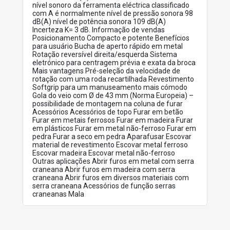
nível sonoro da ferramenta eléctrica classificado
com A é normalmente nível de pressão sonora 98
dB(A) nível de potência sonora 109 dB(A)
Incerteza K= 3 dB. Informação de vendas
Posicionamento Compacto e potente Benefícios
para usuário Bucha de aperto rápido em metal
Rotação reversível direita/esquerda Sistema
eletrónico para centragem prévia e exata da broca
Mais vantagens Pré-seleção da velocidade de
rotação com uma roda recartilhada Revestimento
Softgrip para um manuseamento mais cómodo
Gola do veio com Ø de 43 mm (Norma Europeia) –
possibilidade de montagem na coluna de furar
Acessórios Acessórios de topo Furar em betão
Furar em metais ferrosos Furar em madeira Furar
em plásticos Furar em metal não-ferroso Furar em
pedra Furar a seco em pedra Aparafusar Escovar
material de revestimento Escovar metal ferroso
Escovar madeira Escovar metal não-ferroso
Outras aplicações Abrir furos em metal com serra
craneana Abrir furos em madeira com serra
craneana Abrir furos em diversos materiais com
serra craneana Acessórios de função serras
craneanas Mala